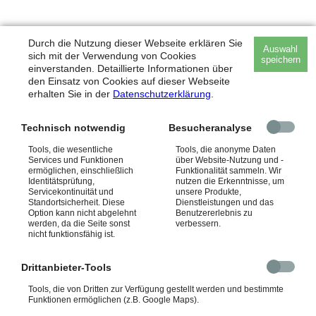
Durch die Nutzung dieser Webseite erklären Sie
Auswahl
sich mit der Verwendung von Cookies
speichern
© 2026, BRÜNING + HART ARCHITEKTEN . BERNHARD-ERNST-STR. 12 . D-48155
einverstanden. Detaillierte Informationen über
MÜNSTER
den Einsatz von Cookies auf dieser Webseite
erhalten Sie in der
Datenschutzerklärung
.
DATENSCHUTZ
IMPRESSUM
Technisch notwendig
Besucheranalyse
Tools, die wesentliche
Tools, die anonyme Daten
Services und Funktionen
über Website-Nutzung und -
ermöglichen, einschließlich
Funktionalität sammeln. Wir
Identitätsprüfung,
nutzen die Erkenntnisse, um
Servicekontinuität und
unsere Produkte,
Standortsicherheit. Diese
Dienstleistungen und das
Option kann nicht abgelehnt
Benutzererlebnis zu
werden, da die Seite sonst
verbessern.
nicht funktionsfähig ist.
Drittanbieter-Tools
Tools, die von Dritten zur Verfügung gestellt werden und bestimmte
Funktionen ermöglichen (z.B. Google Maps).